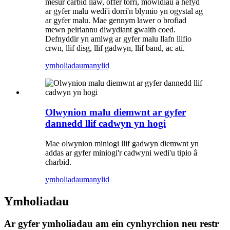
mesur carbid llaw, offer torri, mowldiau a hefyd
ar gyfer malu wedi'i dorri'n blymio yn ogystal ag
ar gyfer malu. Mae gennym lawer o brofiad
mewn peiriannu diwydiant gwaith coed.
Defnyddir yn amlwg ar gyfer malu llafn llifio
crwn, llif disg, llif gadwyn, llif band, ac ati.
ymholiadau
manylid
Olwynion malu diemwnt ar gyfer
dannedd llif cadwyn yn hogi
Mae olwynion miniogi llif gadwyn diemwnt yn
addas ar gyfer miniogi'r cadwyni wedi'u tipio â
charbid.
ymholiadau
manylid
Ymholiadau
Ar gyfer ymholiadau am ein cynhyrchion neu restr