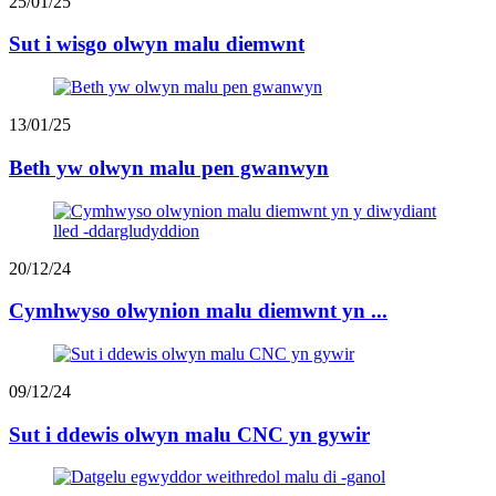
25/01/25
Sut i wisgo olwyn malu diemwnt
13/01/25
Beth yw olwyn malu pen gwanwyn
20/12/24
Cymhwyso olwynion malu diemwnt yn ...
09/12/24
Sut i ddewis olwyn malu CNC yn gywir