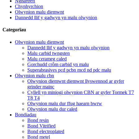
Nghartrefi
Chynhyrchion
Olwynion malu diemwnt
Dannedd llif y gadwyn yn malu olwynion
Categorïau
Olwynion malu diemwnt
Dannedd llif y gadwyn yn malu olwynion
Malu carbid twngsten
Malu cerameg caled
Gorchudd crôm carbid yn malu
Superabrasives pcd pcbn mcd nd pdc malu
Olwynion malu cbn
Olwynion diemwnt diemwnt llyswennod ar gyfer
grinder mainc
Cyllell yn miniogi olwynion CBN ar gyfer Tormek T7
T8 T4
Olwynion malu dur ffug haearn bwrw
Olwynion malu dur caled
Bondiadau
Bond resin
Bond Vitrified
Bond electroplated
Bond metel