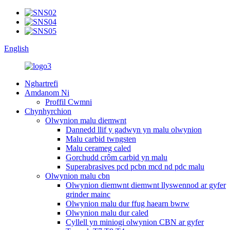
English
Nghartrefi
Amdanom Ni
Proffil Cwmni
Chynhyrchion
Olwynion malu diemwnt
Dannedd llif y gadwyn yn malu olwynion
Malu carbid twngsten
Malu cerameg caled
Gorchudd crôm carbid yn malu
Superabrasives pcd pcbn mcd nd pdc malu
Olwynion malu cbn
Olwynion diemwnt diemwnt llyswennod ar gyfer
grinder mainc
Olwynion malu dur ffug haearn bwrw
Olwynion malu dur caled
Cyllell yn miniogi olwynion CBN ar gyfer