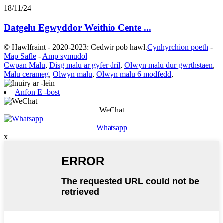
18/11/24
Datgelu Egwyddor Weithio Cente ...
© Hawlfraint - 2020-2023: Cedwir pob hawl.
Cynhyrchion poeth
-
Map Safle
-
Amp symudol
Cwpan Malu
,
Disg malu ar gyfer dril
,
Olwyn malu dur gwrthstaen
,
Malu cerameg
,
Olwyn malu
,
Olwyn malu 6 modfedd
,
Anfon E -bost
WeChat
Whatsapp
x