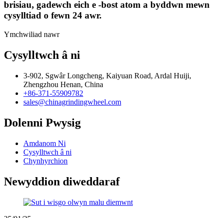
brisiau, gadewch eich e -bost atom a byddwn mewn
cysylltiad o fewn 24 awr.
Ymchwiliad nawr
Cysylltwch â ni
3-902, Sgwâr Longcheng, Kaiyuan Road, Ardal Huiji,
Zhengzhou Henan, China
+86-371-55909782
sales@chinagrindingwheel.com
Dolenni Pwysig
Amdanom Ni
Cysylltwch â ni
Chynhyrchion
Newyddion diweddaraf