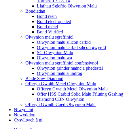
Tormek T7 T8 T4
Llafnau Sglefrio Olwynion Malu
Bondiadau
Bond resin
Bond electroplated
Bond metel
Bond Vitrified
Olwynion malu sgraffiniol
Olwynion malu silicon carbid
Olwynion malu carbid silicon gwyrdd
SG Olwynion Malu
Olwynion malu wa
Olwynion malu sgraffiniol confensiynol
Olwynion grinder mainc a phedestal
Olwynion malu silindrog
Blade Saw Diamond
Offeryn Gwaith Metel Olwynion Malu
Offeryn Gwaith Metel Olwynion Malu
Offer HSS Carbid Solid Malu Ffluting Gashing
Diamond CBN Olwynion
Offeryn Gwaith Coed Olwynion Malu
Niwydiant
Newyddion
Cysylltwch â ni