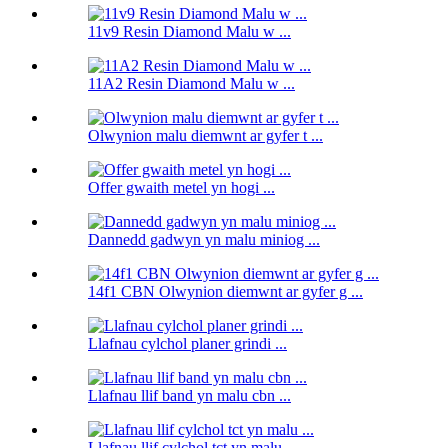
11v9 Resin Diamond Malu w ...
11A2 Resin Diamond Malu w ...
Olwynion malu diemwnt ar gyfer t ...
Offer gwaith metel yn hogi ...
Dannedd gadwyn yn malu miniog ...
14f1 CBN Olwynion diemwnt ar gyfer g ...
Llafnau cylchol planer grindi ...
Llafnau llif band yn malu cbn ...
Llafnau llif cylchol tct yn malu ...